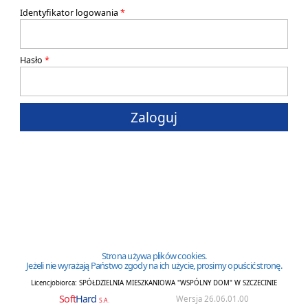
C
Identyfikator logowania
Z
Hasło
E
C
Zaloguj
I
N
I
E
Strona używa plików cookies.
Jeżeli nie wyrażają Państwo zgody na ich użycie, prosimy opuścić stronę.
Licencjobiorca:
SPÓŁDZIELNIA MIESZKANIOWA "WSPÓLNY DOM" W SZCZECINIE
Soft
Hard
Wersja 26.06.01.00
S.A.