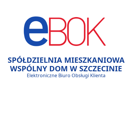
N
Y
D
O
SPÓŁDZIELNIA MIESZKANIOWA
WSPÓLNY DOM W SZCZECINIE
M
Elektroniczne Biuro Obsługi Klienta
W
S
Z